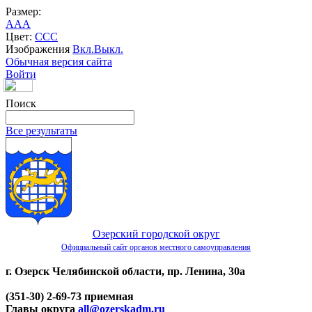
Размер:
A
A
A
Цвет:
C
C
C
Изображения
Вкл.
Выкл.
Обычная версия сайта
Войти
Поиск
Все результаты
Озерский городской округ
Официальный сайт органов местного самоуправления
г. Озерск Челябинской области, пр. Ленина, 30а
(351-30) 2-69-73 приемная
Главы округа
all@ozerskadm.ru