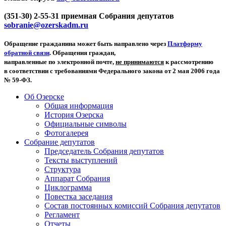
(351-30) 2-55-31 приемная Собрания депутатов
sobranie@ozerskadm.ru
Обращение гражданина может быть направлено через
Платформу
обратной связи
. Обращения граждан,
направленные по электронной почте,
не принимаются
к рассмотрению
в соответствии с требованиями Федерального закона от 2 мая 2006 года
№ 59-ФЗ.
Об Озерске
Общая информация
История Озерска
Официальные символы
Фотогалерея
Собрание депутатов
Председатель Собрания депутатов
Тексты выступлений
Структура
Аппарат Собрания
Циклограмма
Повестка заседания
Состав постоянных комиссий Собрания депутатов
Регламент
Отчеты