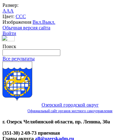
Размер:
A
A
A
Цвет:
C
C
C
Изображения
Вкл.
Выкл.
Обычная версия сайта
Войти
Поиск
Все результаты
Озерский городской округ
Официальный сайт органов местного самоуправления
г. Озерск Челябинской области, пр. Ленина, 30а
(351-30) 2-69-73 приемная
Главы округа
all@ozerskadm.ru