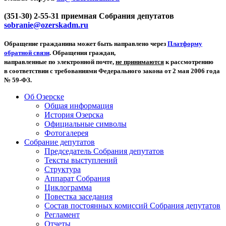
(351-30) 2-55-31 приемная Собрания депутатов
sobranie@ozerskadm.ru
Обращение гражданина может быть направлено через
Платформу
обратной связи
. Обращения граждан,
направленные по электронной почте,
не принимаются
к рассмотрению
в соответствии с требованиями Федерального закона от 2 мая 2006 года
№ 59-ФЗ.
Об Озерске
Общая информация
История Озерска
Официальные символы
Фотогалерея
Собрание депутатов
Председатель Собрания депутатов
Тексты выступлений
Структура
Аппарат Собрания
Циклограмма
Повестка заседания
Состав постоянных комиссий Собрания депутатов
Регламент
Отчеты