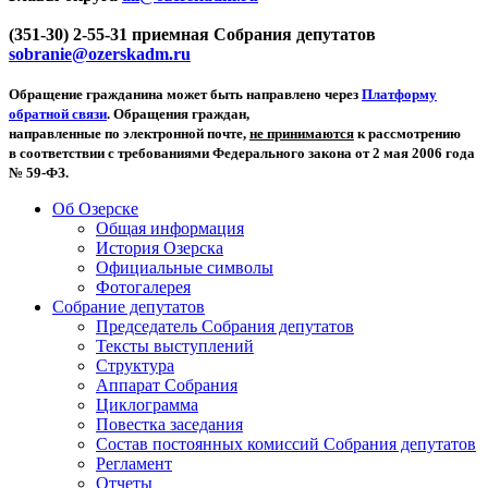
(351-30) 2-55-31 приемная Собрания депутатов
sobranie@ozerskadm.ru
Обращение гражданина может быть направлено через
Платформу
обратной связи
. Обращения граждан,
направленные по электронной почте,
не принимаются
к рассмотрению
в соответствии с требованиями Федерального закона от 2 мая 2006 года
№ 59-ФЗ.
Об Озерске
Общая информация
История Озерска
Официальные символы
Фотогалерея
Собрание депутатов
Председатель Собрания депутатов
Тексты выступлений
Структура
Аппарат Собрания
Циклограмма
Повестка заседания
Состав постоянных комиссий Собрания депутатов
Регламент
Отчеты