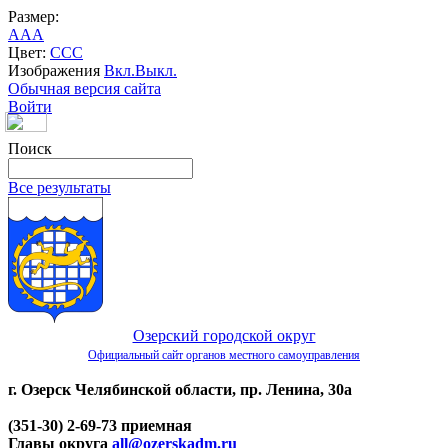
Размер:
A
A
A
Цвет:
C
C
C
Изображения
Вкл.
Выкл.
Обычная версия сайта
Войти
Поиск
Все результаты
Озерский городской округ
Официальный сайт органов местного самоуправления
г. Озерск Челябинской области, пр. Ленина, 30а
(351-30) 2-69-73 приемная
Главы округа
all@ozerskadm.ru