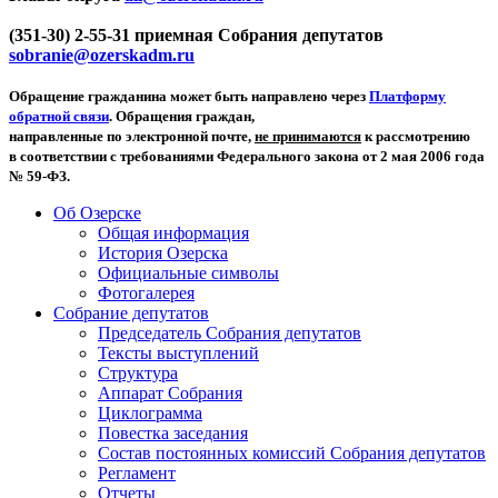
(351-30) 2-55-31 приемная Собрания депутатов
sobranie@ozerskadm.ru
Обращение гражданина может быть направлено через
Платформу
обратной связи
. Обращения граждан,
направленные по электронной почте,
не принимаются
к рассмотрению
в соответствии с требованиями Федерального закона от 2 мая 2006 года
№ 59-ФЗ.
Об Озерске
Общая информация
История Озерска
Официальные символы
Фотогалерея
Собрание депутатов
Председатель Собрания депутатов
Тексты выступлений
Структура
Аппарат Собрания
Циклограмма
Повестка заседания
Состав постоянных комиссий Собрания депутатов
Регламент
Отчеты