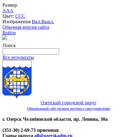
Размер:
A
A
A
Цвет:
C
C
C
Изображения
Вкл.
Выкл.
Обычная версия сайта
Войти
Поиск
Все результаты
Озерский городской округ
Официальный сайт органов местного самоуправления
г. Озерск Челябинской области, пр. Ленина, 30а
(351-30) 2-69-73 приемная
Главы округа
all@ozerskadm.ru