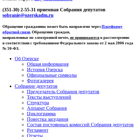
(351-30) 2-55-31 приемная Собрания депутатов
sobranie@ozerskadm.ru
Обращение гражданина может быть направлено через
Платформу
обратной связи
. Обращения граждан,
направленные по электронной почте,
не принимаются
к рассмотрению
в соответствии с требованиями Федерального закона от 2 мая 2006 года
№ 59-ФЗ.
Об Озерске
Общая информация
История Озерска
Официальные символы
Фотогалерея
Собрание депутатов
Председатель Собрания депутатов
Тексты выступлений
Структура
Аппарат Собрания
Циклограмма
Повестка заседания
Состав постоянных комиссий Собрания депутатов
Регламент
Отчеты