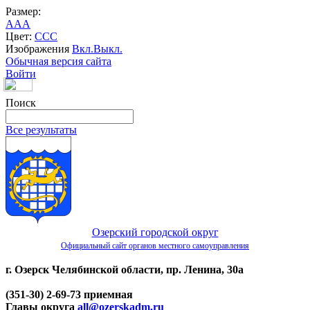
Размер:
A
A
A
Цвет:
C
C
C
Изображения
Вкл.
Выкл.
Обычная версия сайта
Войти
Поиск
Все результаты
Озерский городской округ
Официальный сайт органов местного самоуправления
г. Озерск Челябинской области, пр. Ленина, 30а
(351-30) 2-69-73 приемная
Главы округа
all@ozerskadm.ru