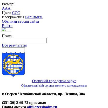
Размер:
A
A
A
Цвет:
C
C
C
Изображения
Вкл.
Выкл.
Обычная версия сайта
Войти
Поиск
Все результаты
Озерский городской округ
Официальный сайт органов местного самоуправления
г. Озерск Челябинской области, пр. Ленина, 30а
(351-30) 2-69-73 приемная
Главы округа
all@ozerskadm.ru