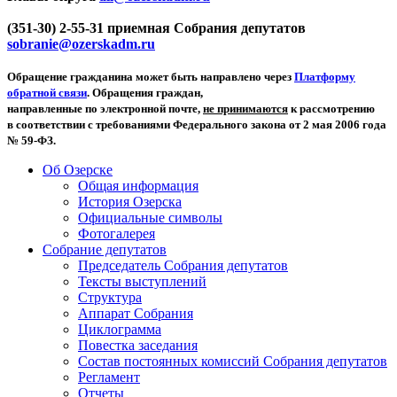
(351-30) 2-55-31 приемная Собрания депутатов
sobranie@ozerskadm.ru
Обращение гражданина может быть направлено через
Платформу
обратной связи
. Обращения граждан,
направленные по электронной почте,
не принимаются
к рассмотрению
в соответствии с требованиями Федерального закона от 2 мая 2006 года
№ 59-ФЗ.
Об Озерске
Общая информация
История Озерска
Официальные символы
Фотогалерея
Собрание депутатов
Председатель Собрания депутатов
Тексты выступлений
Структура
Аппарат Собрания
Циклограмма
Повестка заседания
Состав постоянных комиссий Собрания депутатов
Регламент
Отчеты