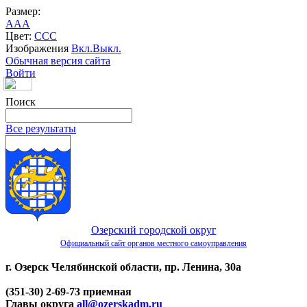
Размер:
A
A
A
Цвет:
C
C
C
Изображения
Вкл.
Выкл.
Обычная версия сайта
Войти
Поиск
Все результаты
Озерский городской округ
Официальный сайт органов местного самоуправления
г. Озерск Челябинской области, пр. Ленина, 30а
(351-30) 2-69-73 приемная
Главы округа
all@ozerskadm.ru