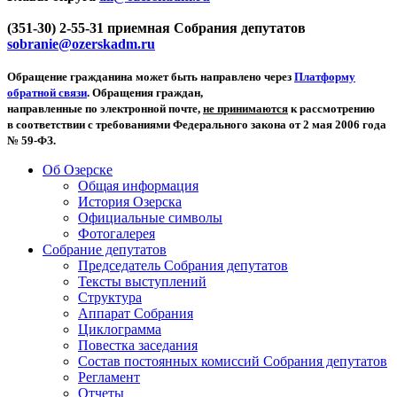
(351-30) 2-55-31 приемная Собрания депутатов
sobranie@ozerskadm.ru
Обращение гражданина может быть направлено через
Платформу
обратной связи
. Обращения граждан,
направленные по электронной почте,
не принимаются
к рассмотрению
в соответствии с требованиями Федерального закона от 2 мая 2006 года
№ 59-ФЗ.
Об Озерске
Общая информация
История Озерска
Официальные символы
Фотогалерея
Собрание депутатов
Председатель Собрания депутатов
Тексты выступлений
Структура
Аппарат Собрания
Циклограмма
Повестка заседания
Состав постоянных комиссий Собрания депутатов
Регламент
Отчеты