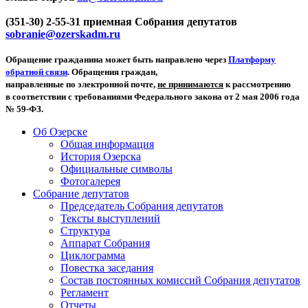
(351-30) 2-55-31 приемная Собрания депутатов
sobranie@ozerskadm.ru
Обращение гражданина может быть направлено через
Платформу
обратной связи
. Обращения граждан,
направленные по электронной почте,
не принимаются
к рассмотрению
в соответствии с требованиями Федерального закона от 2 мая 2006 года
№ 59-ФЗ.
Об Озерске
Общая информация
История Озерска
Официальные символы
Фотогалерея
Собрание депутатов
Председатель Собрания депутатов
Тексты выступлений
Структура
Аппарат Собрания
Циклограмма
Повестка заседания
Состав постоянных комиссий Собрания депутатов
Регламент
Отчеты