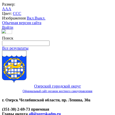
Размер:
A
A
A
Цвет:
C
C
C
Изображения
Вкл.
Выкл.
Обычная версия сайта
Войти
Поиск
Все результаты
Озерский городской округ
Официальный сайт органов местного самоуправления
г. Озерск Челябинской области, пр. Ленина, 30а
(351-30) 2-69-73 приемная
Главы округа
all@ozerskadm.ru