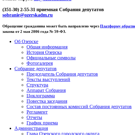
(351-30) 2-55-31 приемная Собрания депутатов
sobranie@ozerskadm.ru
Обращение гражданина может быть направлено через
Платформу обратно
закона от 2 мая 2006 года № 59-ФЗ.
Об Озерске
Общая информация
История Озерска
Официальные символы
Фотогалерея
Собрание депутатов
Председатель Собрания депутатов
Тексты выступлений
Структура
Аппарат Собрания
Циклограмма
Повестка заседания
Состав постоянных комиссий Собрания депутатов
Регламент
Отчеты
График приема
Администрация
Глава Озерского городского округа