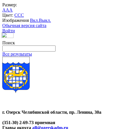
Размер:
A
A
A
Цвет:
C
C
C
Изображения
Вкл.
Выкл.
Обычная версия сайта
Войти
Поиск
Все результаты
г. Озерск Челябинской области, пр. Ленина, 30а
(351-30) 2-69-73 приемная
Главы округа
all@ozerskadm.ru