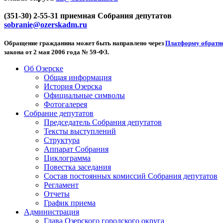
(351-30) 2-55-31 приемная Собрания депутатов
sobranie@ozerskadm.ru
Обращение гражданина может быть направлено через
Платформу обратно
закона от 2 мая 2006 года № 59-ФЗ.
Об Озерске
Общая информация
История Озерска
Официальные символы
Фотогалерея
Собрание депутатов
Председатель Собрания депутатов
Тексты выступлений
Структура
Аппарат Собрания
Циклограмма
Повестка заседания
Состав постоянных комиссий Собрания депутатов
Регламент
Отчеты
График приема
Администрация
Глава Озерского городского округа