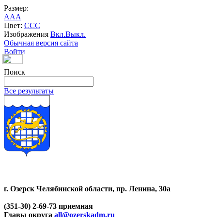
Размер:
A
A
A
Цвет:
C
C
C
Изображения
Вкл.
Выкл.
Обычная версия сайта
Войти
Поиск
Все результаты
г. Озерск Челябинской области, пр. Ленина, 30а
(351-30) 2-69-73 приемная
Главы округа
all@ozerskadm.ru