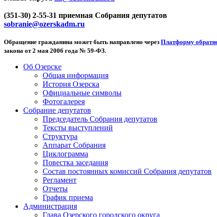
(351-30) 2-55-31 приемная Собрания депутатов
sobranie@ozerskadm.ru
Обращение гражданина может быть направлено через
Платформу обратно
закона от 2 мая 2006 года № 59-ФЗ.
Об Озерске
Общая информация
История Озерска
Официальные символы
Фотогалерея
Собрание депутатов
Председатель Собрания депутатов
Тексты выступлений
Структура
Аппарат Собрания
Циклограмма
Повестка заседания
Состав постоянных комиссий Собрания депутатов
Регламент
Отчеты
График приема
Администрация
Глава Озерского городского округа