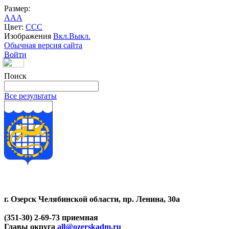
Размер:
A
A
A
Цвет:
C
C
C
Изображения
Вкл.
Выкл.
Обычная версия сайта
Войти
Поиск
Все результаты
г. Озерск Челябинской области, пр. Ленина, 30а
(351-30) 2-69-73 приемная
Главы округа
all@ozerskadm.ru