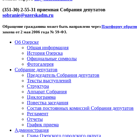
(351-30) 2-55-31 приемная Собрания депутатов
sobranie@ozerskadm.ru
Обращение гражданина может быть направлено через
Платформу обратно
закона от 2 мая 2006 года № 59-ФЗ.
Об Озерске
Общая информация
История Озерска
Официальные символы
Фотогалерея
Собрание депутатов
Председатель Собрания депутатов
Тексты выступлений
Структура
Аппарат Собрания
Циклограмма
Повестка заседания
Состав постоянных комиссий Собрания депутатов
Регламент
Отчеты
График приема
Администрация
Глава Озерского городского округа