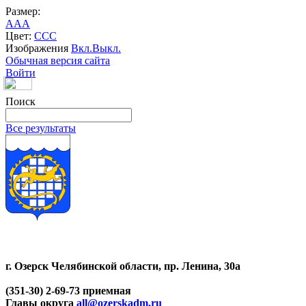
Размер:
A
A
A
Цвет:
C
C
C
Изображения
Вкл.
Выкл.
Обычная версия сайта
Войти
Поиск
Все результаты
г. Озерск Челябинской области, пр. Ленина, 30а
(351-30) 2-69-73 приемная
Главы округа
all@ozerskadm.ru