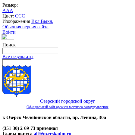
Размер:
A
A
A
Цвет:
C
C
C
Изображения
Вкл.
Выкл.
Обычная версия сайта
Войти
Поиск
Все результаты
Озерский городской округ
Официальный сайт органов местного самоуправления
г. Озерск Челябинской области, пр. Ленина, 30а
(351-30) 2-69-73 приемная
Главы округа
all@ozerskadm.ru