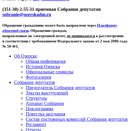
(351-30) 2-55-31 приемная Собрания депутатов
sobranie@ozerskadm.ru
Обращение гражданина может быть направлено через
Платформу
обратной связи
. Обращения граждан,
направленные по электронной почте,
не принимаются
к рассмотрению
в соответствии с требованиями Федерального закона от 2 мая 2006 года
№ 59-ФЗ.
Об Озерске
Общая информация
История Озерска
Официальные символы
Фотогалерея
Собрание депутатов
Председатель Собрания депутатов
Тексты выступлений
Структура
Аппарат Собрания
Циклограмма
Повестка заседания
Состав постоянных комиссий Собрания депутатов
Регламент
Отчеты