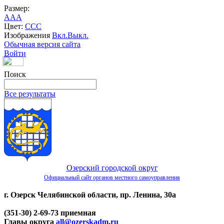
Размер:
A
A
A
Цвет:
C
C
C
Изображения
Вкл.
Выкл.
Обычная версия сайта
Войти
Поиск
Все результаты
Озерский городской округ
Официальный сайт органов местного самоуправления
г. Озерск Челябинской области, пр. Ленина, 30а
(351-30) 2-69-73 приемная
Главы округа
all@ozerskadm.ru