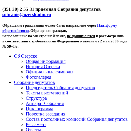
(351-30) 2-55-31 приемная Собрания депутатов
sobranie@ozerskadm.ru
Обращение гражданина может быть направлено через
Платформу
обратной связи
. Обращения граждан,
направленные по электронной почте,
не принимаются
к рассмотрению
в соответствии с требованиями Федерального закона от 2 мая 2006 года
№ 59-ФЗ.
Об Озерске
Общая информация
История Озерска
Официальные символы
Фотогалерея
Собрание депутатов
Председатель Собрания депутатов
Тексты выступлений
Структура
Аппарат Собрания
Циклограмма
Повестка заседания
Состав постоянных комиссий Собрания депутатов
Регламент
Отчеты