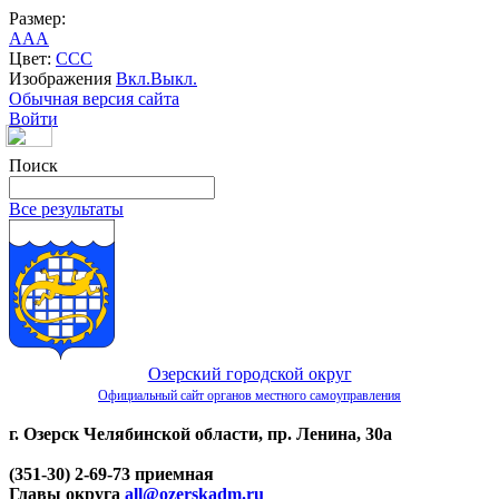
Размер:
A
A
A
Цвет:
C
C
C
Изображения
Вкл.
Выкл.
Обычная версия сайта
Войти
Поиск
Все результаты
Озерский городской округ
Официальный сайт органов местного самоуправления
г. Озерск Челябинской области, пр. Ленина, 30а
(351-30) 2-69-73 приемная
Главы округа
all@ozerskadm.ru