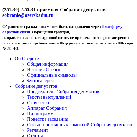
(351-30) 2-55-31 приемная Собрания депутатов
sobranie@ozerskadm.ru
Обращение гражданина может быть направлено через
Платформу
обратной связи
. Обращения граждан,
направленные по электронной почте,
не принимаются
к рассмотрению
в соответствии с требованиями Федерального закона от 2 мая 2006 года
№ 59-ФЗ.
Об Озерске
Общая информация
История Озерска
Официальные символы
Фотогалерея
Собрание депутатов
Председатель Собрания депутатов
Тексты выступлений
Структура
Аппарат Собрания
Циклограмма
Повестка заседания
Состав постоянных комиссий Собрания депутатов
Регламент
Отчеты