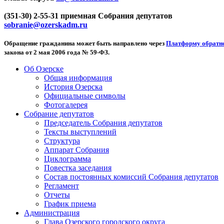
(351-30) 2-55-31 приемная Собрания депутатов
sobranie@ozerskadm.ru
Обращение гражданина может быть направлено через
Платформу обратно
закона от 2 мая 2006 года № 59-ФЗ.
Об Озерске
Общая информация
История Озерска
Официальные символы
Фотогалерея
Собрание депутатов
Председатель Собрания депутатов
Тексты выступлений
Структура
Аппарат Собрания
Циклограмма
Повестка заседания
Состав постоянных комиссий Собрания депутатов
Регламент
Отчеты
График приема
Администрация
Глава Озерского городского округа