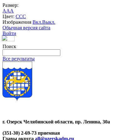
Размер:
A
A
A
Цвет:
C
C
C
Изображения
Вкл.
Выкл.
Обычная версия сайта
Войти
Поиск
Все результаты
г. Озерск Челябинской области, пр. Ленина, 30а
(351-30) 2-69-73 приемная
Главы округа
all@ozerskadm.ru