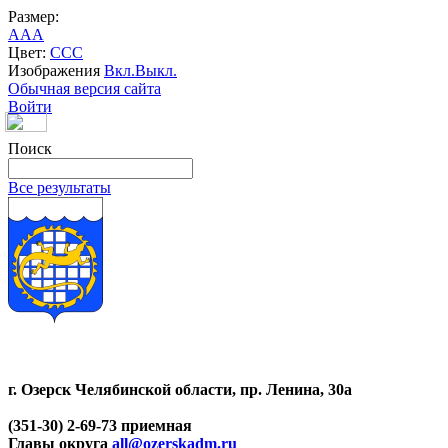
Размер:
A
A
A
Цвет:
C
C
C
Изображения
Вкл.
Выкл.
Обычная версия сайта
Войти
Поиск
Все результаты
г. Озерск Челябинской области, пр. Ленина, 30а
(351-30) 2-69-73 приемная
Главы округа
all@ozerskadm.ru