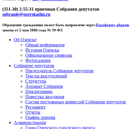
(351-30) 2-55-31 приемная Собрания депутатов
sobranie@ozerskadm.ru
Обращение гражданина может быть направлено через
Платформу обратно
закона от 2 мая 2006 года № 59-ФЗ.
Об Озерске
Общая информация
История Озерска
Официальные символы
Фотогалерея
Собрание депутатов
Председатель Собрания депутатов
Тексты выступлений
Структура
Аппарат Собрания
Циклограмма
Повестка заседания
Состав постоянных комиссий Собрания депутатов
Регламент
Отчеты
График приема
Администрация
Глава Озерского городского округа