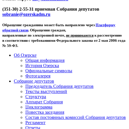
(351-30) 2-55-31 приемная Собрания депутатов
sobranie@ozerskadm.ru
Обращение гражданина может быть направлено через
Платформу
обратной связи
. Обращения граждан,
направленные по электронной почте,
не принимаются
к рассмотрению
в соответствии с требованиями Федерального закона от 2 мая 2006 года
№ 59-ФЗ.
Об Озерске
Общая информация
История Озерска
Официальные символы
Фотогалерея
Собрание депутатов
Председатель Собрания депутатов
Тексты выступлений
Структура
Аппарат Собрания
Циклограмма
Повестка заседания
Состав постоянных комиссий Собрания депутатов
Регламент
Отчеты