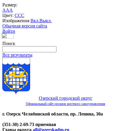
Размер:
A
A
A
Цвет:
C
C
C
Изображения
Вкл.
Выкл.
Обычная версия сайта
Войти
Поиск
Все результаты
Озерский городской округ
Официальный сайт органов местного самоуправления
г. Озерск Челябинской области, пр. Ленина, 30а
(351-30) 2-69-73 приемная
Главы округа
all@ozerskadm.ru