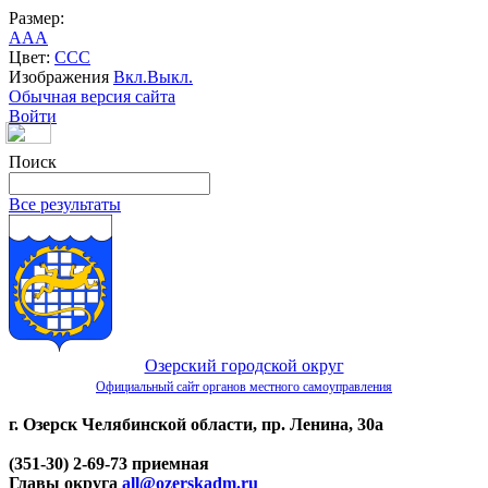
Размер:
A
A
A
Цвет:
C
C
C
Изображения
Вкл.
Выкл.
Обычная версия сайта
Войти
Поиск
Все результаты
Озерский городской округ
Официальный сайт органов местного самоуправления
г. Озерск Челябинской области, пр. Ленина, 30а
(351-30) 2-69-73 приемная
Главы округа
all@ozerskadm.ru