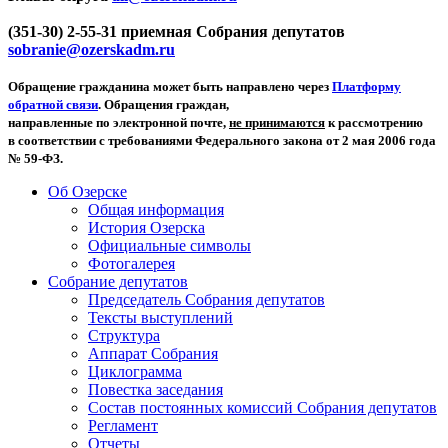
(351-30) 2-55-31 приемная Собрания депутатов
sobranie@ozerskadm.ru
Обращение гражданина может быть направлено через
Платформу
обратной связи
. Обращения граждан,
направленные по электронной почте,
не принимаются
к рассмотрению
в соответствии с требованиями Федерального закона от 2 мая 2006 года
№ 59-ФЗ.
Об Озерске
Общая информация
История Озерска
Официальные символы
Фотогалерея
Собрание депутатов
Председатель Собрания депутатов
Тексты выступлений
Структура
Аппарат Собрания
Циклограмма
Повестка заседания
Состав постоянных комиссий Собрания депутатов
Регламент
Отчеты