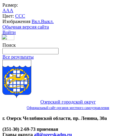
Размер:
A
A
A
Цвет:
C
C
C
Изображения
Вкл.
Выкл.
Обычная версия сайта
Войти
Поиск
Все результаты
Озерский городской округ
Официальный сайт органов местного самоуправления
г. Озерск Челябинской области, пр. Ленина, 30а
(351-30) 2-69-73 приемная
Главы округа
all@ozerskadm.ru