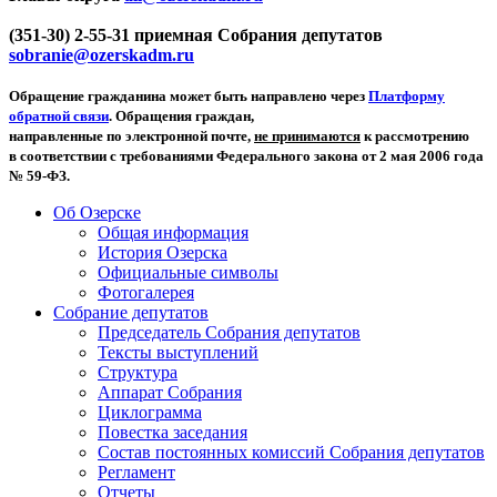
(351-30) 2-55-31 приемная Собрания депутатов
sobranie@ozerskadm.ru
Обращение гражданина может быть направлено через
Платформу
обратной связи
. Обращения граждан,
направленные по электронной почте,
не принимаются
к рассмотрению
в соответствии с требованиями Федерального закона от 2 мая 2006 года
№ 59-ФЗ.
Об Озерске
Общая информация
История Озерска
Официальные символы
Фотогалерея
Собрание депутатов
Председатель Собрания депутатов
Тексты выступлений
Структура
Аппарат Собрания
Циклограмма
Повестка заседания
Состав постоянных комиссий Собрания депутатов
Регламент
Отчеты