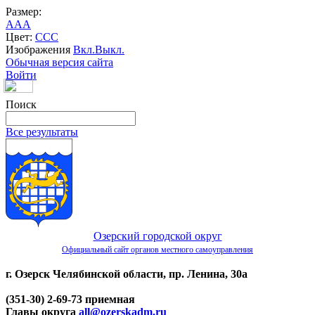
Размер:
A
A
A
Цвет:
C
C
C
Изображения
Вкл.
Выкл.
Обычная версия сайта
Войти
Поиск
Все результаты
Озерский городской округ
Официальный сайт органов местного самоуправления
г. Озерск Челябинской области, пр. Ленина, 30а
(351-30) 2-69-73 приемная
Главы округа
all@ozerskadm.ru