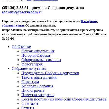
(351-30) 2-55-31 приемная Собрания депутатов
sobranie@ozerskadm.ru
Обращение гражданина может быть направлено через
Платформу
обратной связи
. Обращения граждан,
направленные по электронной почте,
не принимаются
к рассмотрению
в соответствии с требованиями Федерального закона от 2 мая 2006 года
№ 59-ФЗ.
Об Озерске
Общая информация
История Озерска
Официальные символы
Фотогалерея
Собрание депутатов
Председатель Собрания депутатов
Тексты выступлений
Структура
Аппарат Собрания
Циклограмма
Повестка заседания
Состав постоянных комиссий Собрания депутатов
Регламент
Отчеты