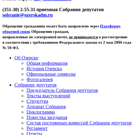
(351-30) 2-55-31 приемная Собрания депутатов
sobranie@ozerskadm.ru
Обращение гражданина может быть направлено через
Платформу
обратной связи
. Обращения граждан,
направленные по электронной почте,
не принимаются
к рассмотрению
в соответствии с требованиями Федерального закона от 2 мая 2006 года
№ 59-ФЗ.
Об Озерске
Общая информация
История Озерска
Официальные символы
Фотогалерея
Собрание депутатов
Председатель Собрания депутатов
Тексты выступлений
Структура
Аппарат Собрания
Циклограмма
Повестка заседания
Состав постоянных комиссий Собрания депутатов
Регламент
Отчеты