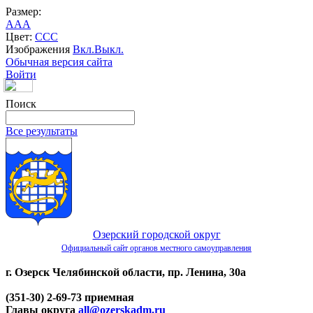
Размер:
A
A
A
Цвет:
C
C
C
Изображения
Вкл.
Выкл.
Обычная версия сайта
Войти
Поиск
Все результаты
Озерский городской округ
Официальный сайт органов местного самоуправления
г. Озерск Челябинской области, пр. Ленина, 30а
(351-30) 2-69-73 приемная
Главы округа
all@ozerskadm.ru