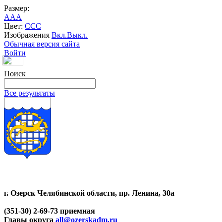
Размер:
A
A
A
Цвет:
C
C
C
Изображения
Вкл.
Выкл.
Обычная версия сайта
Войти
Поиск
Все результаты
г. Озерск Челябинской области, пр. Ленина, 30а
(351-30) 2-69-73 приемная
Главы округа
all@ozerskadm.ru