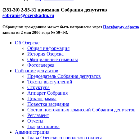
(351-30) 2-55-31 приемная Собрания депутатов
sobranie@ozerskadm.ru
Обращение гражданина может быть направлено через
Платформу обратно
закона от 2 мая 2006 года № 59-ФЗ.
Об Озерске
Общая информация
История Озерска
Официальные символы
Фотогалерея
Собрание депутатов
Председатель Собрания депутатов
Тексты выступлений
Структура
Аппарат Собрания
Циклограмма
Повестка заседания
Состав постоянных комиссий Собрания депутатов
Регламент
Отчеты
График приема
Администрация
Глава Озерского городского округа