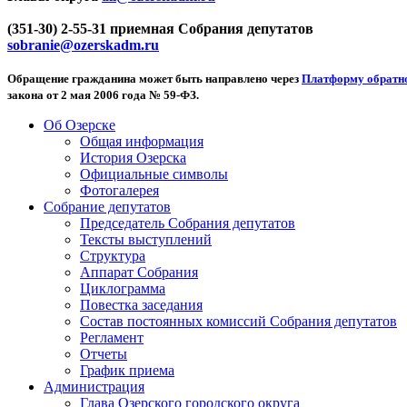
(351-30) 2-55-31 приемная Собрания депутатов
sobranie@ozerskadm.ru
Обращение гражданина может быть направлено через
Платформу обратно
закона от 2 мая 2006 года № 59-ФЗ.
Об Озерске
Общая информация
История Озерска
Официальные символы
Фотогалерея
Собрание депутатов
Председатель Собрания депутатов
Тексты выступлений
Структура
Аппарат Собрания
Циклограмма
Повестка заседания
Состав постоянных комиссий Собрания депутатов
Регламент
Отчеты
График приема
Администрация
Глава Озерского городского округа