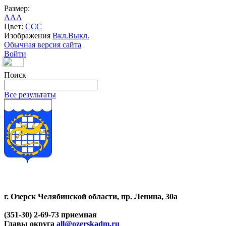
Размер:
A
A
A
Цвет:
C
C
C
Изображения
Вкл.
Выкл.
Обычная версия сайта
Войти
Поиск
Все результаты
г. Озерск Челябинской области, пр. Ленина, 30а
(351-30) 2-69-73 приемная
Главы округа
all@ozerskadm.ru