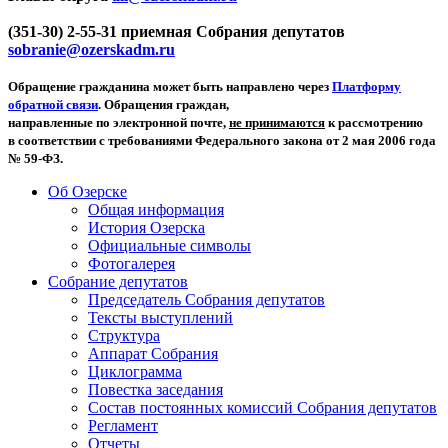
(351-30) 2-55-31 приемная Собрания депутатов
sobranie@ozerskadm.ru
Обращение гражданина может быть направлено через
Платформу
обратной связи
. Обращения граждан,
направленные по электронной почте,
не принимаются
к рассмотрению
в соответствии с требованиями Федерального закона от 2 мая 2006 года
№ 59-ФЗ.
Об Озерске
Общая информация
История Озерска
Официальные символы
Фотогалерея
Собрание депутатов
Председатель Собрания депутатов
Тексты выступлений
Структура
Аппарат Собрания
Циклограмма
Повестка заседания
Состав постоянных комиссий Собрания депутатов
Регламент
Отчеты