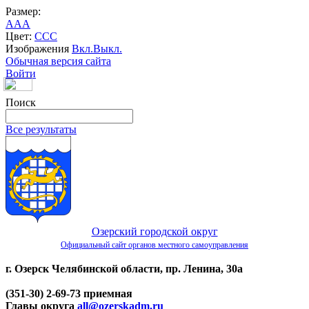
Размер:
A
A
A
Цвет:
C
C
C
Изображения
Вкл.
Выкл.
Обычная версия сайта
Войти
Поиск
Все результаты
Озерский городской округ
Официальный сайт органов местного самоуправления
г. Озерск Челябинской области, пр. Ленина, 30а
(351-30) 2-69-73 приемная
Главы округа
all@ozerskadm.ru