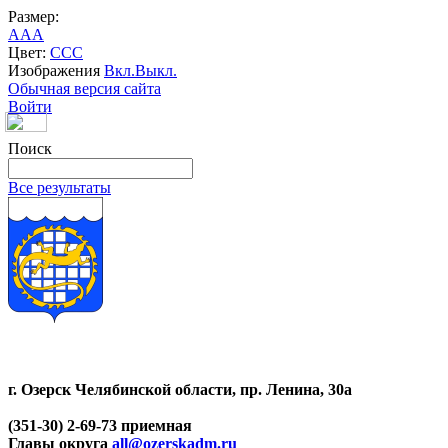
Размер:
A
A
A
Цвет:
C
C
C
Изображения
Вкл.
Выкл.
Обычная версия сайта
Войти
Поиск
Все результаты
г. Озерск Челябинской области, пр. Ленина, 30а
(351-30) 2-69-73 приемная
Главы округа
all@ozerskadm.ru