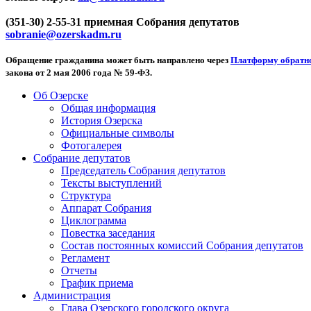
(351-30) 2-55-31 приемная Собрания депутатов
sobranie@ozerskadm.ru
Обращение гражданина может быть направлено через
Платформу обратно
закона от 2 мая 2006 года № 59-ФЗ.
Об Озерске
Общая информация
История Озерска
Официальные символы
Фотогалерея
Собрание депутатов
Председатель Собрания депутатов
Тексты выступлений
Структура
Аппарат Собрания
Циклограмма
Повестка заседания
Состав постоянных комиссий Собрания депутатов
Регламент
Отчеты
График приема
Администрация
Глава Озерского городского округа