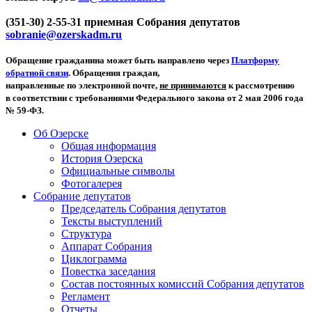
(351-30) 2-55-31 приемная Собрания депутатов
sobranie@ozerskadm.ru
Обращение гражданина может быть направлено через
Платформу
обратной связи
. Обращения граждан,
направленные по электронной почте,
не принимаются
к рассмотрению
в соответствии с требованиями Федерального закона от 2 мая 2006 года
№ 59-ФЗ.
Об Озерске
Общая информация
История Озерска
Официальные символы
Фотогалерея
Собрание депутатов
Председатель Собрания депутатов
Тексты выступлений
Структура
Аппарат Собрания
Циклограмма
Повестка заседания
Состав постоянных комиссий Собрания депутатов
Регламент
Отчеты