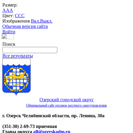
Размер:
A
A
A
Цвет:
C
C
C
Изображения
Вкл.
Выкл.
Обычная версия сайта
Войти
Поиск
Все результаты
Озерский городской округ
Официальный сайт органов местного самоуправления
г. Озерск Челябинской области, пр. Ленина, 30а
(351-30) 2-69-73 приемная
Главы округа
all@ozerskadm.ru