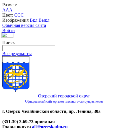
Размер:
A
A
A
Цвет:
C
C
C
Изображения
Вкл.
Выкл.
Обычная версия сайта
Войти
Поиск
Все результаты
Озерский городской округ
Официальный сайт органов местного самоуправления
г. Озерск Челябинской области, пр. Ленина, 30а
(351-30) 2-69-73 приемная
Главы округа
all@ozerskadm.ru