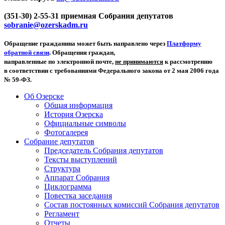
(351-30) 2-55-31 приемная Собрания депутатов
sobranie@ozerskadm.ru
Обращение гражданина может быть направлено через
Платформу
обратной связи
. Обращения граждан,
направленные по электронной почте,
не принимаются
к рассмотрению
в соответствии с требованиями Федерального закона от 2 мая 2006 года
№ 59-ФЗ.
Об Озерске
Общая информация
История Озерска
Официальные символы
Фотогалерея
Собрание депутатов
Председатель Собрания депутатов
Тексты выступлений
Структура
Аппарат Собрания
Циклограмма
Повестка заседания
Состав постоянных комиссий Собрания депутатов
Регламент
Отчеты