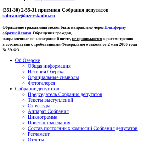
(351-30) 2-55-31 приемная Собрания депутатов
sobranie@ozerskadm.ru
Обращение гражданина может быть направлено через
Платформу
обратной связи
. Обращения граждан,
направленные по электронной почте,
не принимаются
к рассмотрению
в соответствии с требованиями Федерального закона от 2 мая 2006 года
№ 59-ФЗ.
Об Озерске
Общая информация
История Озерска
Официальные символы
Фотогалерея
Собрание депутатов
Председатель Собрания депутатов
Тексты выступлений
Структура
Аппарат Собрания
Циклограмма
Повестка заседания
Состав постоянных комиссий Собрания депутатов
Регламент
Отчеты