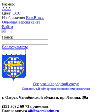
Размер:
A
A
A
Цвет:
C
C
C
Изображения
Вкл.
Выкл.
Обычная версия сайта
Войти
Поиск
Все результаты
Озерский городской округ
Официальный сайт органов местного самоуправления
г. Озерск Челябинской области, пр. Ленина, 30а
(351-30) 2-69-73 приемная
Главы округа
all@ozerskadm.ru