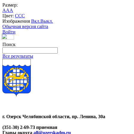
Размер:
A
A
A
Цвет:
C
C
C
Изображения
Вкл.
Выкл.
Обычная версия сайта
Войти
Поиск
Все результаты
г. Озерск Челябинской области, пр. Ленина, 30а
(351-30) 2-69-73 приемная
Главы округа
all@ozerskadm.ru