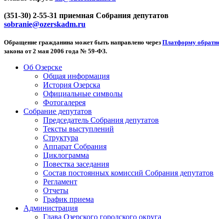
(351-30) 2-55-31 приемная Собрания депутатов
sobranie@ozerskadm.ru
Обращение гражданина может быть направлено через
Платформу обратно
закона от 2 мая 2006 года № 59-ФЗ.
Об Озерске
Общая информация
История Озерска
Официальные символы
Фотогалерея
Собрание депутатов
Председатель Собрания депутатов
Тексты выступлений
Структура
Аппарат Собрания
Циклограмма
Повестка заседания
Состав постоянных комиссий Собрания депутатов
Регламент
Отчеты
График приема
Администрация
Глава Озерского городского округа