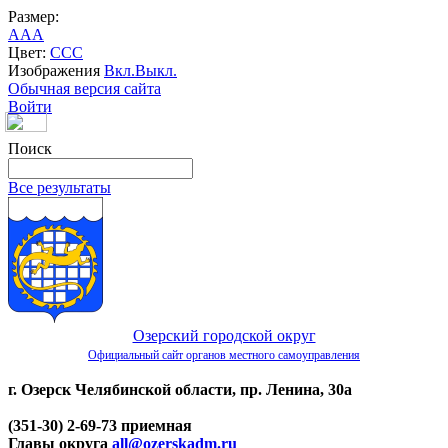
Размер:
A
A
A
Цвет:
C
C
C
Изображения
Вкл.
Выкл.
Обычная версия сайта
Войти
Поиск
Все результаты
Озерский городской округ
Официальный сайт органов местного самоуправления
г. Озерск Челябинской области, пр. Ленина, 30а
(351-30) 2-69-73 приемная
Главы округа
all@ozerskadm.ru