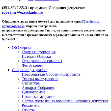
(351-30) 2-55-31 приемная Собрания депутатов
sobranie@ozerskadm.ru
Обращение гражданина может быть направлено через
Платформу
обратной связи
. Обращения граждан,
направленные по электронной почте,
не принимаются
к рассмотрению
в соответствии с требованиями Федерального закона от 2 мая 2006 года
№ 59-ФЗ.
Об Озерске
Общая информация
История Озерска
Официальные символы
Фотогалерея
Собрание депутатов
Председатель Собрания депутатов
Тексты выступлений
Структура
Аппарат Собрания
Циклограмма
Повестка заседания
Состав постоянных комиссий Собрания депутатов
Регламент
Отчеты