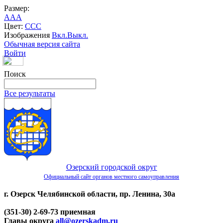
Размер:
A
A
A
Цвет:
C
C
C
Изображения
Вкл.
Выкл.
Обычная версия сайта
Войти
Поиск
Все результаты
Озерский городской округ
Официальный сайт органов местного самоуправления
г. Озерск Челябинской области, пр. Ленина, 30а
(351-30) 2-69-73 приемная
Главы округа
all@ozerskadm.ru