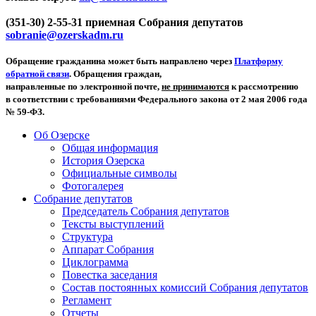
(351-30) 2-55-31 приемная Собрания депутатов
sobranie@ozerskadm.ru
Обращение гражданина может быть направлено через
Платформу
обратной связи
. Обращения граждан,
направленные по электронной почте,
не принимаются
к рассмотрению
в соответствии с требованиями Федерального закона от 2 мая 2006 года
№ 59-ФЗ.
Об Озерске
Общая информация
История Озерска
Официальные символы
Фотогалерея
Собрание депутатов
Председатель Собрания депутатов
Тексты выступлений
Структура
Аппарат Собрания
Циклограмма
Повестка заседания
Состав постоянных комиссий Собрания депутатов
Регламент
Отчеты