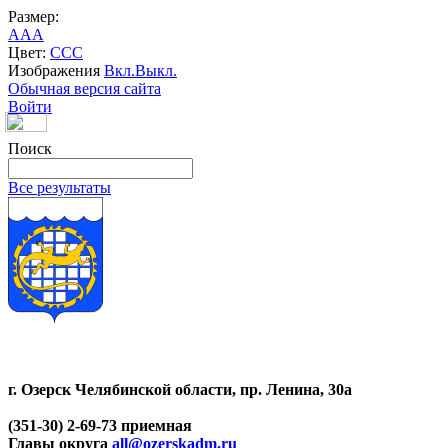
Размер:
A
A
A
Цвет:
C
C
C
Изображения
Вкл.
Выкл.
Обычная версия сайта
Войти
Поиск
Все результаты
г. Озерск Челябинской области, пр. Ленина, 30а
(351-30) 2-69-73 приемная
Главы округа
all@ozerskadm.ru