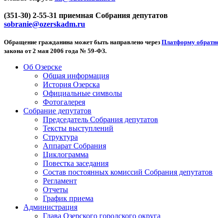
(351-30) 2-55-31 приемная Собрания депутатов
sobranie@ozerskadm.ru
Обращение гражданина может быть направлено через
Платформу обратно
закона от 2 мая 2006 года № 59-ФЗ.
Об Озерске
Общая информация
История Озерска
Официальные символы
Фотогалерея
Собрание депутатов
Председатель Собрания депутатов
Тексты выступлений
Структура
Аппарат Собрания
Циклограмма
Повестка заседания
Состав постоянных комиссий Собрания депутатов
Регламент
Отчеты
График приема
Администрация
Глава Озерского городского округа