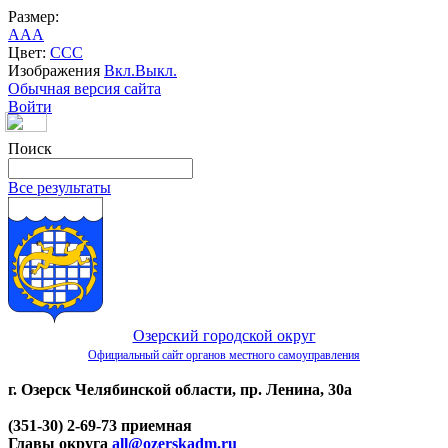
Размер:
A
A
A
Цвет:
C
C
C
Изображения
Вкл.
Выкл.
Обычная версия сайта
Войти
Поиск
Все результаты
Озерский городской округ
Официальный сайт органов местного самоуправления
г. Озерск Челябинской области, пр. Ленина, 30а
(351-30) 2-69-73 приемная
Главы округа
all@ozerskadm.ru