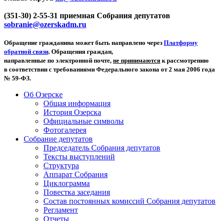
(351-30) 2-55-31 приемная Собрания депутатов
sobranie@ozerskadm.ru
Обращение гражданина может быть направлено через
Платформу
обратной связи
. Обращения граждан,
направленные по электронной почте,
не принимаются
к рассмотрению
в соответствии с требованиями Федерального закона от 2 мая 2006 года
№ 59-ФЗ.
Об Озерске
Общая информация
История Озерска
Официальные символы
Фотогалерея
Собрание депутатов
Председатель Собрания депутатов
Тексты выступлений
Структура
Аппарат Собрания
Циклограмма
Повестка заседания
Состав постоянных комиссий Собрания депутатов
Регламент
Отчеты