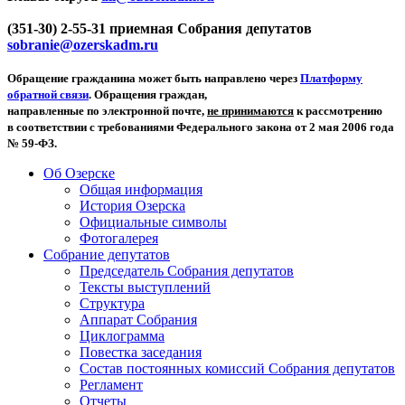
(351-30) 2-55-31 приемная Собрания депутатов
sobranie@ozerskadm.ru
Обращение гражданина может быть направлено через
Платформу
обратной связи
. Обращения граждан,
направленные по электронной почте,
не принимаются
к рассмотрению
в соответствии с требованиями Федерального закона от 2 мая 2006 года
№ 59-ФЗ.
Об Озерске
Общая информация
История Озерска
Официальные символы
Фотогалерея
Собрание депутатов
Председатель Собрания депутатов
Тексты выступлений
Структура
Аппарат Собрания
Циклограмма
Повестка заседания
Состав постоянных комиссий Собрания депутатов
Регламент
Отчеты