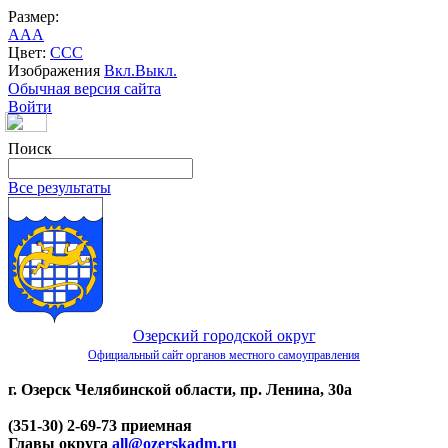
Размер:
A
A
A
Цвет:
C
C
C
Изображения
Вкл.
Выкл.
Обычная версия сайта
Войти
Поиск
Все результаты
Озерский городской округ
Официальный сайт органов местного самоуправления
г. Озерск Челябинской области, пр. Ленина, 30а
(351-30) 2-69-73 приемная
Главы округа
all@ozerskadm.ru