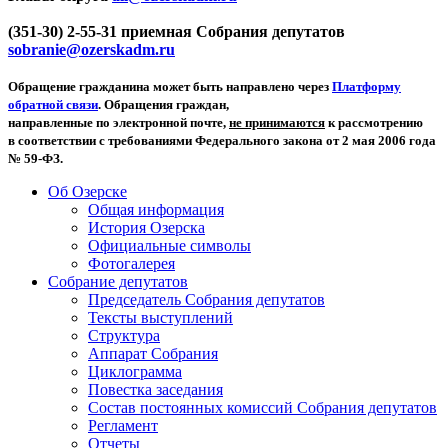
(351-30) 2-55-31 приемная Собрания депутатов
sobranie@ozerskadm.ru
Обращение гражданина может быть направлено через
Платформу
обратной связи
. Обращения граждан,
направленные по электронной почте,
не принимаются
к рассмотрению
в соответствии с требованиями Федерального закона от 2 мая 2006 года
№ 59-ФЗ.
Об Озерске
Общая информация
История Озерска
Официальные символы
Фотогалерея
Собрание депутатов
Председатель Собрания депутатов
Тексты выступлений
Структура
Аппарат Собрания
Циклограмма
Повестка заседания
Состав постоянных комиссий Собрания депутатов
Регламент
Отчеты