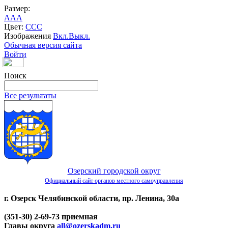
Размер:
A
A
A
Цвет:
C
C
C
Изображения
Вкл.
Выкл.
Обычная версия сайта
Войти
Поиск
Все результаты
Озерский городской округ
Официальный сайт органов местного самоуправления
г. Озерск Челябинской области, пр. Ленина, 30а
(351-30) 2-69-73 приемная
Главы округа
all@ozerskadm.ru