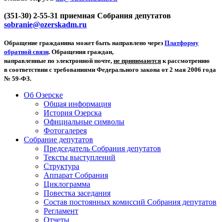
(351-30) 2-55-31 приемная Собрания депутатов
sobranie@ozerskadm.ru
Обращение гражданина может быть направлено через
Платформу
обратной связи
. Обращения граждан,
направленные по электронной почте,
не принимаются
к рассмотрению
в соответствии с требованиями Федерального закона от 2 мая 2006 года
№ 59-ФЗ.
Об Озерске
Общая информация
История Озерска
Официальные символы
Фотогалерея
Собрание депутатов
Председатель Собрания депутатов
Тексты выступлений
Структура
Аппарат Собрания
Циклограмма
Повестка заседания
Состав постоянных комиссий Собрания депутатов
Регламент
Отчеты