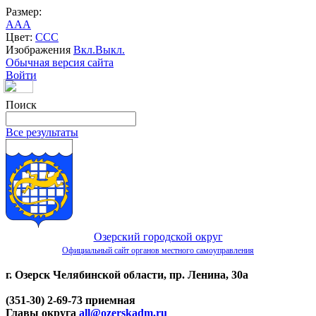
Размер:
A
A
A
Цвет:
C
C
C
Изображения
Вкл.
Выкл.
Обычная версия сайта
Войти
Поиск
Все результаты
Озерский городской округ
Официальный сайт органов местного самоуправления
г. Озерск Челябинской области, пр. Ленина, 30а
(351-30) 2-69-73 приемная
Главы округа
all@ozerskadm.ru