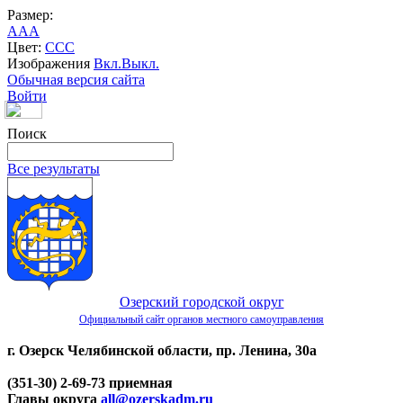
Размер:
A
A
A
Цвет:
C
C
C
Изображения
Вкл.
Выкл.
Обычная версия сайта
Войти
Поиск
Все результаты
Озерский городской округ
Официальный сайт органов местного самоуправления
г. Озерск Челябинской области, пр. Ленина, 30а
(351-30) 2-69-73 приемная
Главы округа
all@ozerskadm.ru