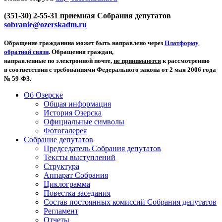
(351-30) 2-55-31 приемная Собрания депутатов
sobranie@ozerskadm.ru
Обращение гражданина может быть направлено через
Платформу
обратной связи
. Обращения граждан,
направленные по электронной почте,
не принимаются
к рассмотрению
в соответствии с требованиями Федерального закона от 2 мая 2006 года
№ 59-ФЗ.
Об Озерске
Общая информация
История Озерска
Официальные символы
Фотогалерея
Собрание депутатов
Председатель Собрания депутатов
Тексты выступлений
Структура
Аппарат Собрания
Циклограмма
Повестка заседания
Состав постоянных комиссий Собрания депутатов
Регламент
Отчеты