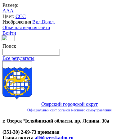
Размер:
A
A
A
Цвет:
C
C
C
Изображения
Вкл.
Выкл.
Обычная версия сайта
Войти
Поиск
Все результаты
Озерский городской округ
Официальный сайт органов местного самоуправления
г. Озерск Челябинской области, пр. Ленина, 30а
(351-30) 2-69-73 приемная
Главы округа
all@ozerskadm.ru