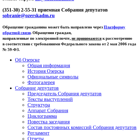
(351-30) 2-55-31 приемная Собрания депутатов
sobranie@ozerskadm.ru
Обращение гражданина может быть направлено через
Платформу
обратной связи
. Обращения граждан,
направленные по электронной почте,
не принимаются
к рассмотрению
в соответствии с требованиями Федерального закона от 2 мая 2006 года
№ 59-ФЗ.
Об Озерске
Общая информация
История Озерска
Официальные символы
Фотогалерея
Собрание депутатов
Председатель Собрания депутатов
Тексты выступлений
Структура
Аппарат Собрания
Циклограмма
Повестка заседания
Состав постоянных комиссий Собрания депутатов
Регламент
Отчеты