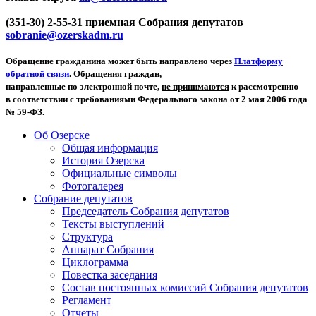
(351-30) 2-55-31 приемная Собрания депутатов
sobranie@ozerskadm.ru
Обращение гражданина может быть направлено через
Платформу
обратной связи
. Обращения граждан,
направленные по электронной почте,
не принимаются
к рассмотрению
в соответствии с требованиями Федерального закона от 2 мая 2006 года
№ 59-ФЗ.
Об Озерске
Общая информация
История Озерска
Официальные символы
Фотогалерея
Собрание депутатов
Председатель Собрания депутатов
Тексты выступлений
Структура
Аппарат Собрания
Циклограмма
Повестка заседания
Состав постоянных комиссий Собрания депутатов
Регламент
Отчеты