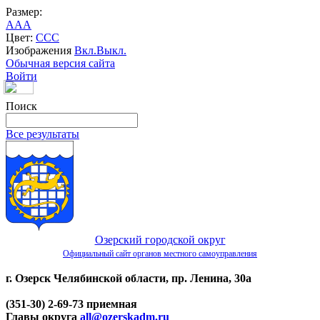
Размер:
A
A
A
Цвет:
C
C
C
Изображения
Вкл.
Выкл.
Обычная версия сайта
Войти
Поиск
Все результаты
Озерский городской округ
Официальный сайт органов местного самоуправления
г. Озерск Челябинской области, пр. Ленина, 30а
(351-30) 2-69-73 приемная
Главы округа
all@ozerskadm.ru