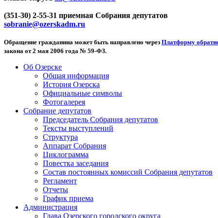
(351-30) 2-55-31 приемная Собрания депутатов
sobranie@ozerskadm.ru
Обращение гражданина может быть направлено через
Платформу обратно
закона от 2 мая 2006 года № 59-ФЗ.
Об Озерске
Общая информация
История Озерска
Официальные символы
Фотогалерея
Собрание депутатов
Председатель Собрания депутатов
Тексты выступлений
Структура
Аппарат Собрания
Циклограмма
Повестка заседания
Состав постоянных комиссий Собрания депутатов
Регламент
Отчеты
График приема
Администрация
Глава Озерского городского округа