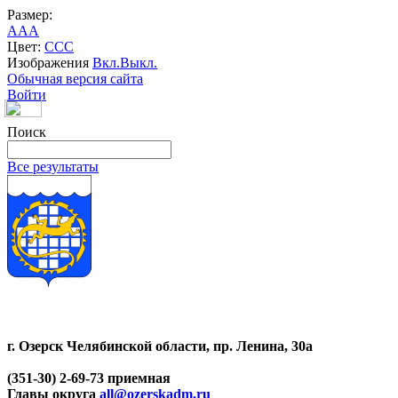
Размер:
A
A
A
Цвет:
C
C
C
Изображения
Вкл.
Выкл.
Обычная версия сайта
Войти
Поиск
Все результаты
г. Озерск Челябинской области, пр. Ленина, 30а
(351-30) 2-69-73 приемная
Главы округа
all@ozerskadm.ru