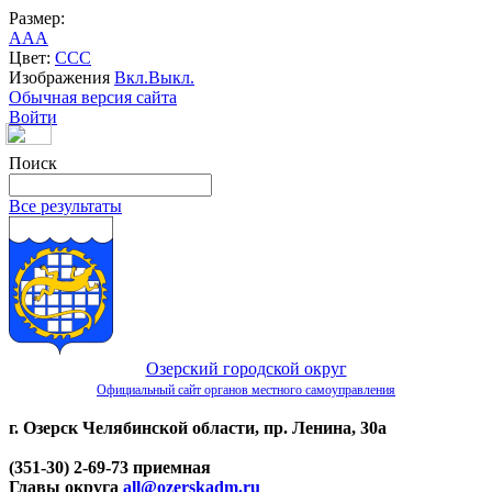
Размер:
A
A
A
Цвет:
C
C
C
Изображения
Вкл.
Выкл.
Обычная версия сайта
Войти
Поиск
Все результаты
Озерский городской округ
Официальный сайт органов местного самоуправления
г. Озерск Челябинской области, пр. Ленина, 30а
(351-30) 2-69-73 приемная
Главы округа
all@ozerskadm.ru