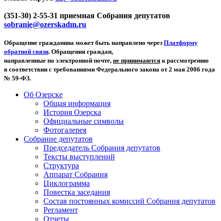
(351-30) 2-55-31 приемная Собрания депутатов
sobranie@ozerskadm.ru
Обращение гражданина может быть направлено через
Платформу
обратной связи
. Обращения граждан,
направленные по электронной почте,
не принимаются
к рассмотрению
в соответствии с требованиями Федерального закона от 2 мая 2006 года
№ 59-ФЗ.
Об Озерске
Общая информация
История Озерска
Официальные символы
Фотогалерея
Собрание депутатов
Председатель Собрания депутатов
Тексты выступлений
Структура
Аппарат Собрания
Циклограмма
Повестка заседания
Состав постоянных комиссий Собрания депутатов
Регламент
Отчеты