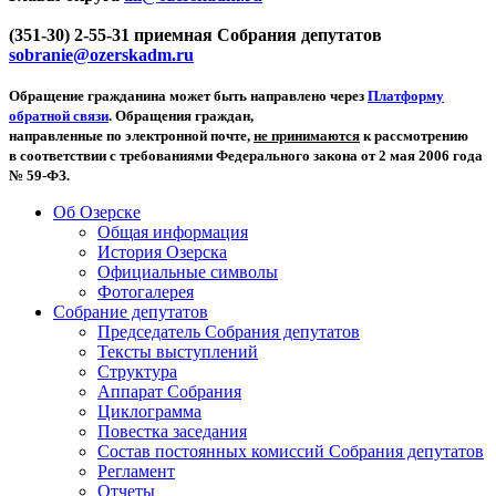
(351-30) 2-55-31 приемная Собрания депутатов
sobranie@ozerskadm.ru
Обращение гражданина может быть направлено через
Платформу
обратной связи
. Обращения граждан,
направленные по электронной почте,
не принимаются
к рассмотрению
в соответствии с требованиями Федерального закона от 2 мая 2006 года
№ 59-ФЗ.
Об Озерске
Общая информация
История Озерска
Официальные символы
Фотогалерея
Собрание депутатов
Председатель Собрания депутатов
Тексты выступлений
Структура
Аппарат Собрания
Циклограмма
Повестка заседания
Состав постоянных комиссий Собрания депутатов
Регламент
Отчеты