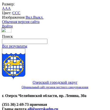
Размер:
A
A
A
Цвет:
C
C
C
Изображения
Вкл.
Выкл.
Обычная версия сайта
Войти
Поиск
Все результаты
Озерский городской округ
Официальный сайт органов местного самоуправления
г. Озерск Челябинской области, пр. Ленина, 30а
(351-30) 2-69-73 приемная
Главы округа
all@ozerskadm.ru