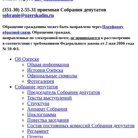
(351-30) 2-55-31 приемная Собрания депутатов
sobranie@ozerskadm.ru
Обращение гражданина может быть направлено через
Платформу
обратной связи
. Обращения граждан,
направленные по электронной почте,
не принимаются
к рассмотрению
в соответствии с требованиями Федерального закона от 2 мая 2006 года
№ 59-ФЗ.
Об Озерске
Общая информация
История Озерска
Официальные символы
Фотогалерея
Собрание депутатов
Председатель Собрания депутатов
Тексты выступлений
Структура
Аппарат Собрания
Циклограмма
Повестка заседания
Состав постоянных комиссий Собрания депутатов
Регламент
Отчеты