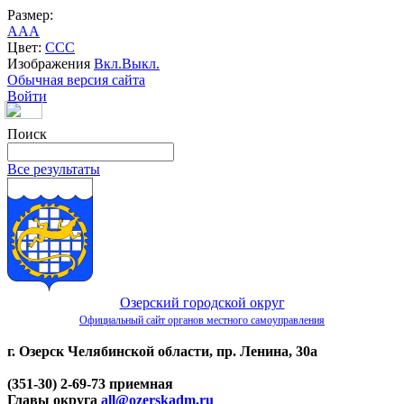
Размер:
A
A
A
Цвет:
C
C
C
Изображения
Вкл.
Выкл.
Обычная версия сайта
Войти
Поиск
Все результаты
Озерский городской округ
Официальный сайт органов местного самоуправления
г. Озерск Челябинской области, пр. Ленина, 30а
(351-30) 2-69-73 приемная
Главы округа
all@ozerskadm.ru