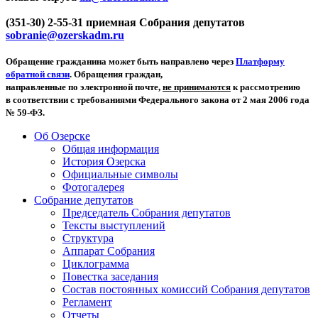
(351-30) 2-55-31 приемная Собрания депутатов
sobranie@ozerskadm.ru
Обращение гражданина может быть направлено через
Платформу
обратной связи
. Обращения граждан,
направленные по электронной почте,
не принимаются
к рассмотрению
в соответствии с требованиями Федерального закона от 2 мая 2006 года
№ 59-ФЗ.
Об Озерске
Общая информация
История Озерска
Официальные символы
Фотогалерея
Собрание депутатов
Председатель Собрания депутатов
Тексты выступлений
Структура
Аппарат Собрания
Циклограмма
Повестка заседания
Состав постоянных комиссий Собрания депутатов
Регламент
Отчеты