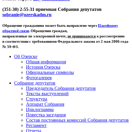
(351-30) 2-55-31 приемная Собрания депутатов
sobranie@ozerskadm.ru
Обращение гражданина может быть направлено через
Платформу
обратной связи
. Обращения граждан,
направленные по электронной почте,
не принимаются
к рассмотрению
в соответствии с требованиями Федерального закона от 2 мая 2006 года
№ 59-ФЗ.
Об Озерске
Общая информация
История Озерска
Официальные символы
Фотогалерея
Собрание депутатов
Председатель Собрания депутатов
Тексты выступлений
Структура
Аппарат Собрания
Циклограмма
Повестка заседания
Состав постоянных комиссий Собрания депутатов
Регламент
Отчеты