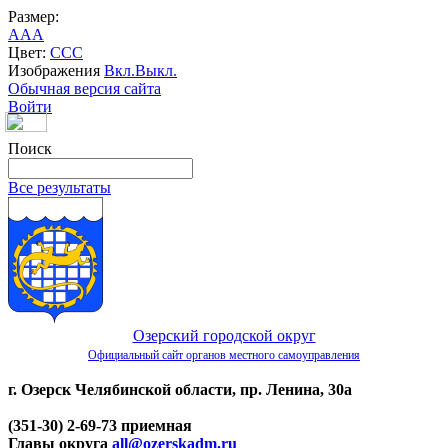
Размер:
A
A
A
Цвет:
C
C
C
Изображения
Вкл.
Выкл.
Обычная версия сайта
Войти
Поиск
Все результаты
Озерский городской округ
Официальный сайт органов местного самоуправления
г. Озерск Челябинской области, пр. Ленина, 30а
(351-30) 2-69-73 приемная
Главы округа
all@ozerskadm.ru