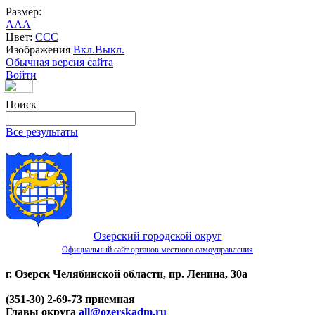
Размер:
A
A
A
Цвет:
C
C
C
Изображения
Вкл.
Выкл.
Обычная версия сайта
Войти
Поиск
Все результаты
Озерский городской округ
Официальный сайт органов местного самоуправления
г. Озерск Челябинской области, пр. Ленина, 30а
(351-30) 2-69-73 приемная
Главы округа
all@ozerskadm.ru