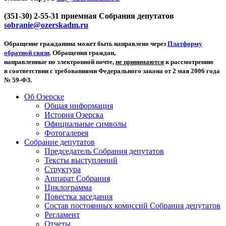
(351-30) 2-55-31 приемная Собрания депутатов
sobranie@ozerskadm.ru
Обращение гражданина может быть направлено через
Платформу
обратной связи
. Обращения граждан,
направленные по электронной почте,
не принимаются
к рассмотрению
в соответствии с требованиями Федерального закона от 2 мая 2006 года
№ 59-ФЗ.
Об Озерске
Общая информация
История Озерска
Официальные символы
Фотогалерея
Собрание депутатов
Председатель Собрания депутатов
Тексты выступлений
Структура
Аппарат Собрания
Циклограмма
Повестка заседания
Состав постоянных комиссий Собрания депутатов
Регламент
Отчеты