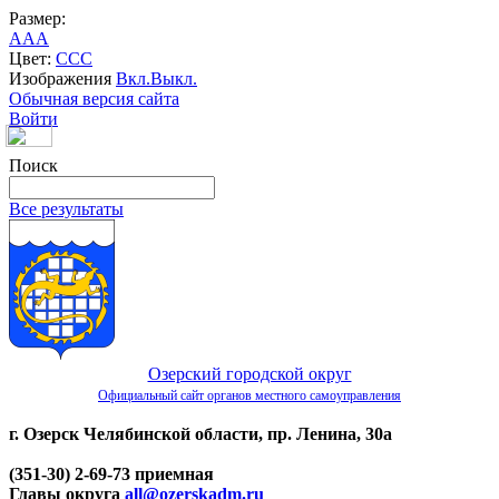
Размер:
A
A
A
Цвет:
C
C
C
Изображения
Вкл.
Выкл.
Обычная версия сайта
Войти
Поиск
Все результаты
Озерский городской округ
Официальный сайт органов местного самоуправления
г. Озерск Челябинской области, пр. Ленина, 30а
(351-30) 2-69-73 приемная
Главы округа
all@ozerskadm.ru