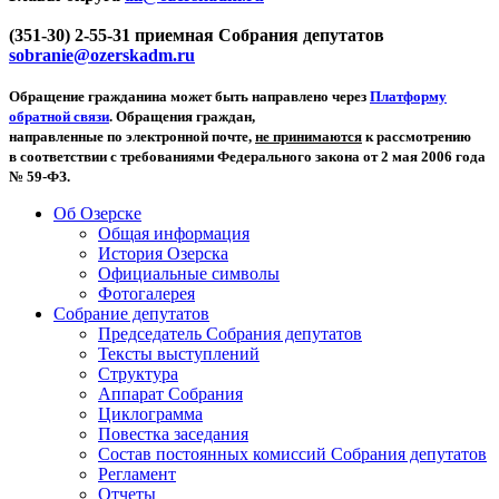
(351-30) 2-55-31 приемная Собрания депутатов
sobranie@ozerskadm.ru
Обращение гражданина может быть направлено через
Платформу
обратной связи
. Обращения граждан,
направленные по электронной почте,
не принимаются
к рассмотрению
в соответствии с требованиями Федерального закона от 2 мая 2006 года
№ 59-ФЗ.
Об Озерске
Общая информация
История Озерска
Официальные символы
Фотогалерея
Собрание депутатов
Председатель Собрания депутатов
Тексты выступлений
Структура
Аппарат Собрания
Циклограмма
Повестка заседания
Состав постоянных комиссий Собрания депутатов
Регламент
Отчеты