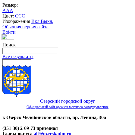
Размер:
A
A
A
Цвет:
C
C
C
Изображения
Вкл.
Выкл.
Обычная версия сайта
Войти
Поиск
Все результаты
Озерский городской округ
Официальный сайт органов местного самоуправления
г. Озерск Челябинской области, пр. Ленина, 30а
(351-30) 2-69-73 приемная
Главы округа
all@ozerskadm.ru