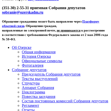
(351-30) 2-55-31 приемная Собрания депутатов
sobranie@ozerskadm.ru
Обращение гражданина может быть направлено через
Платформу
обратной связи
. Обращения граждан,
направленные по электронной почте,
не принимаются
к рассмотрению
в соответствии с требованиями Федерального закона от 2 мая 2006 года
№ 59-ФЗ.
Об Озерске
Общая информация
История Озерска
Официальные символы
Фотогалерея
Собрание депутатов
Председатель Собрания депутатов
Тексты выступлений
Структура
Аппарат Собрания
Циклограмма
Повестка заседания
Состав постоянных комиссий Собрания депутатов
Регламент
Отчеты