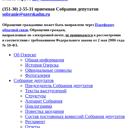
(351-30) 2-55-31 приемная Собрания депутатов
sobranie@ozerskadm.ru
Обращение гражданина может быть направлено через
Платформу
обратной связи
. Обращения граждан,
направленные по электронной почте,
не принимаются
к рассмотрению
в соответствии с требованиями Федерального закона от 2 мая 2006 года
№ 59-ФЗ.
Об Озерске
Общая информация
История Озерска
Официальные символы
Фотогалерея
Собрание депутатов
Председатель Собрания депутатов
Тексты выступлений
Структура
Аппарат Собрания
Циклограмма
Повестка заседания
Состав постоянных комиссий Собрания депутатов
Регламент
Отчеты