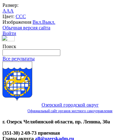
Размер:
A
A
A
Цвет:
C
C
C
Изображения
Вкл.
Выкл.
Обычная версия сайта
Войти
Поиск
Все результаты
Озерский городской округ
Официальный сайт органов местного самоуправления
г. Озерск Челябинской области, пр. Ленина, 30а
(351-30) 2-69-73 приемная
Главы округа
all@ozerskadm.ru